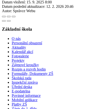
Datum vložení:
15. 9. 2025 8:00
Datum poslední aktualizace:
12. 2. 2026 20:46
Autor:
Správce Webu
Základní škola
O nás
Personální obsazení
Aktuality
Kalendář akcí
Fotogalerie
Projekty
Zájmové kroužky
Rozpis a rozvrh hodin
Formuláře, Dokumenty ZŠ
Školská rada
Inspekční zpráva
Úřední deska
E-podatelna
Povinné informace
Mobilní aplikace
Platby ZŠ
Zápis do 1. třídy