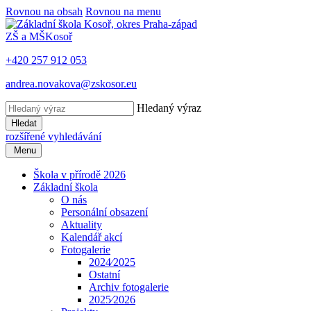
Rovnou na obsah
Rovnou na menu
ZŠ a MŠ
Kosoř
+420 257 912 053
andrea.novakova@zskosor.eu
Hledaný výraz
Hledat
rozšířené vyhledávání
Menu
Škola v přírodě 2026
Základní škola
O nás
Personální obsazení
Aktuality
Kalendář akcí
Fotogalerie
2024⁄2025
Ostatní
Archiv fotogalerie
2025⁄2026