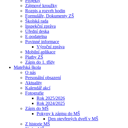
Projekty
Zájmové kroužky
Rozpis a rozvrh hodin
Formuláře, Dokumenty ZŠ
Školská rada
Inspekční zpráva
Úřední deska
E-podatelna
Povinné informace
Výroční zpráva
Mobilní aplikace
Platby ZŠ
Zápis do 1. třídy
Mateřská škola
O nás
Personální obsazení
Aktuality
Kalendář akcí
Fotografie
Rok 2025/2026
Rok 2024/2025
Zápis do MŠ
Pokyny k zápisu do MŠ
Den otevřených dveří v MŠ
Z historie MŠ