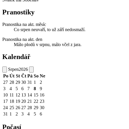
Pranostiky
Pranostika na akt. měsíc
Co srpen neuvaří, to už září nedosmaží.
Pranostika na akt. den
Málo plodů v srpnu, málo včel z jara.
Kalendář
Srpen
2026
Po
Út
St
Čt
Pá
So
Ne
27
28
29
30
31
1
2
3
4
5
6
7
8
9
10
11
12
13
14
15
16
17
18
19
20
21
22
23
24
25
26
27
28
29
30
31
1
2
3
4
5
6
Počasí