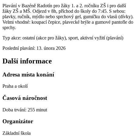
Plavání v Bazéně Radotín pro žáky 1. a 2. ročníku ZŠ i pro další
žáky ZŠ a MŠ. Odjezd v 8h, příchod do školy do 7:45. S sebou:
plavky, ručník, mýdlo nebo sprchový gel, gumičku do vlasů (dívky).
Velmi vhodné: koupací čepice, plavecké brýle a gumové pantofle do
sprchy.
Typ akce: ostatní (akce pro žáky), sport, aktivní vyžití (plavání)
Poslední plavání: 13. února 2026
Další informace
Adresa místa konání
Praha a okolí
Časová náročnost
Doba trvání: 255 minut
Organizátor
Základní škola