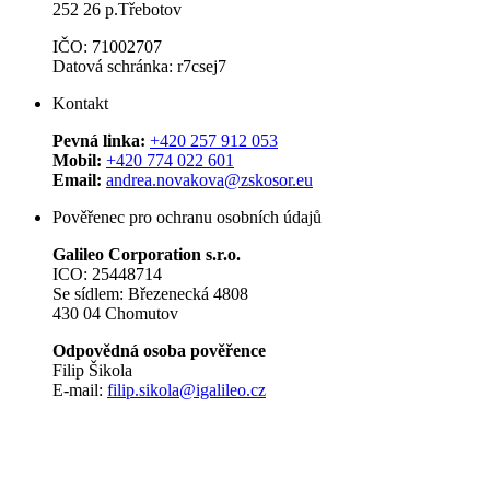
252 26 p.Třebotov
IČO: 71002707
Datová schránka: r7csej7
Kontakt
Pevná linka:
+420 257 912 053
Mobil:
+420 774 022 601
Email:
andrea.novakova@zskosor.eu
Pověřenec pro ochranu osobních údajů
Galileo Corporation s.r.o.
ICO: 25448714
Se sídlem: Březenecká 4808
430 04 Chomutov
Odpovědná osoba pověřence
Filip Šikola
E-mail:
filip.sikola@igalileo.cz