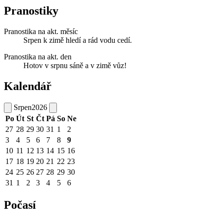
Pranostiky
Pranostika na akt. měsíc
Srpen k zimě hledí a rád vodu cedí.
Pranostika na akt. den
Hotov v srpnu sáně a v zimě vůz!
Kalendář
Srpen
2026
Po
Út
St
Čt
Pá
So
Ne
27
28
29
30
31
1
2
3
4
5
6
7
8
9
10
11
12
13
14
15
16
17
18
19
20
21
22
23
24
25
26
27
28
29
30
31
1
2
3
4
5
6
Počasí