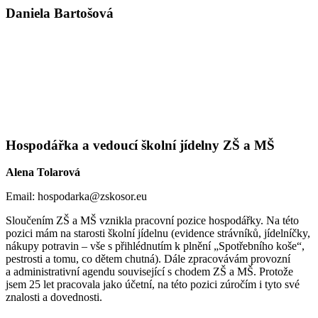
Daniela Bartošová
Hospodářka a vedoucí školní jídelny ZŠ a MŠ
Alena Tolarová
Email: hospodarka@zskosor.eu
Sloučením ZŠ a MŠ vznikla pracovní pozice hospodářky. Na této
pozici mám na starosti školní jídelnu (evidence strávníků, jídelníčky,
nákupy potravin – vše s přihlédnutím k plnění „Spotřebního koše“,
pestrosti a tomu, co dětem chutná). Dále zpracovávám provozní
a administrativní agendu související s chodem ZŠ a MŠ. Protože
jsem 25 let pracovala jako účetní, na této pozici zúročím i tyto své
znalosti a dovednosti.