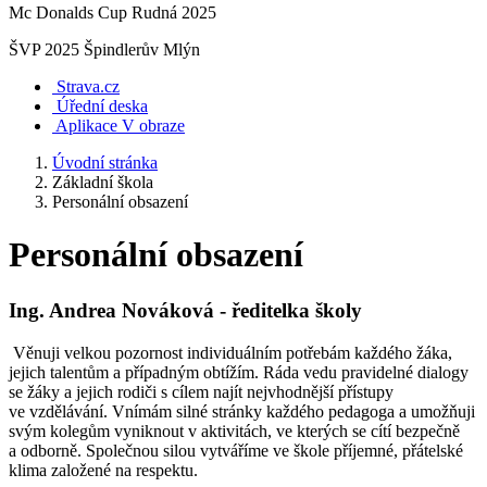
Mc Donalds Cup Rudná 2025
ŠVP 2025 Špindlerův Mlýn
Strava.cz
Úřední deska
Aplikace V obraze
Úvodní stránka
Základní škola
Personální obsazení
Personální obsazení
Ing. Andrea Nováková - ředitelka školy
Věnuji velkou pozornost individuálním potřebám každého žáka,
jejich talentům a případným obtížím. Ráda vedu pravidelné dialogy
se žáky a jejich rodiči s cílem najít nejvhodnější přístupy
ve vzdělávání. Vnímám silné stránky každého pedagoga a umožňuji
svým kolegům vyniknout v aktivitách, ve kterých se cítí bezpečně
a odborně. Společnou silou vytváříme ve škole příjemné, přátelské
klima založené na respektu.