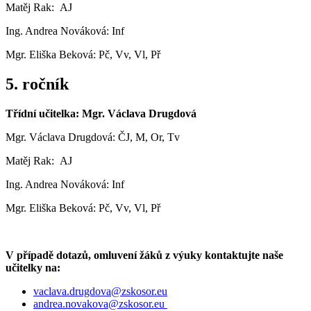
Matěj Rak: AJ
Ing. Andrea Nováková: Inf
Mgr. Eliška Beková: Pč, Vv, Vl, Př
5. ročník
Třídní učitelka: Mgr. Václava Drugdová
Mgr. Václava Drugdová: ČJ, M, Or, Tv
Matěj Rak: AJ
Ing. Andrea Nováková: Inf
Mgr. Eliška Beková: Pč, Vv, Vl, Př
V případě dotazů, omluvení žáků z výuky kontaktujte naše
učitelky na:
vaclava.drugdova@zskosor.eu
andrea.novakova@zskosor.eu