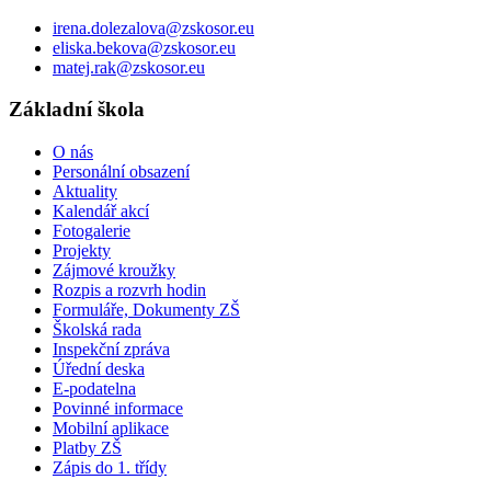
irena.dolezalova@zskosor.eu
eliska.bekova@zskosor.eu
matej.rak@zskosor.eu
Základní škola
O nás
Personální obsazení
Aktuality
Kalendář akcí
Fotogalerie
Projekty
Zájmové kroužky
Rozpis a rozvrh hodin
Formuláře, Dokumenty ZŠ
Školská rada
Inspekční zpráva
Úřední deska
E-podatelna
Povinné informace
Mobilní aplikace
Platby ZŠ
Zápis do 1. třídy