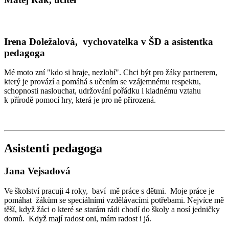
Irena Doležalová, vychovatelka v ŠD a asistentka
pedagoga
Mé moto zní "kdo si hraje, nezlobí". Chci být pro žáky partnerem,
který je provází a pomáhá s učením se vzájemnému respektu,
schopnosti naslouchat, udržování pořádku i kladnému vztahu
k přírodě pomocí hry, která je pro ně přirozená.
Asistenti pedagoga
Jana Vejsadová
Ve školství pracuji 4 roky, baví mě práce s dětmi. Moje práce je
pomáhat žákům se speciálními vzdělávacími potřebami. Nejvíce mě
těší, když žáci o které se starám rádi chodí do školy a nosí jedničky
domů. Když mají radost oni, mám radost i já.