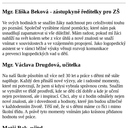
Mgr. Eliška Beková
- zástupkyně ředitelky pro ZŠ
Ve svých hodinách se snažím žáky nadchnout pro celoživotní touhu
po poznání. Společně vyrábíme různé pomůcky, které nám pak
usnadňují zapamatovat si vše důležité. Mám radost, pokud mí žáci
nahlíží na svět kolem sebe z více úhlů a nové znalosti se snaží
vnímat v souvislostech a ve vzájemném propojení. Jako logopedický
asistent se v rámci běžné výuky věnuji rozvoji komunikace
a prevenci logopedických vad u dětí.
Mgr. Václava Drugdová, učitelka
Na naší škole působím už více než 30 let a práce s dětmi mě stále
naplňuje. Každý den přináší nové výzvy, ale i radostné momenty,
které mi potvrzují, že jsem si kdysi vybrala správnou cestu. Snažím
se vytvářet ve třídě prostředí, kde se děti cítí dobře a kde
je učení
nejen povinností, ale i inspirací. Chci, aby si z hodin odnášely nejen
nové znalosti, ale i dovednosti a hodnoty, které jim budou užitečné
v každodenním životě. Těší mě, že si s dětmi máme co říci i mimo
školní třídu. A právě tyto momenty vnímám jako krásnou přidanou
hodnotu své práce.
Matěj Rak, učitel