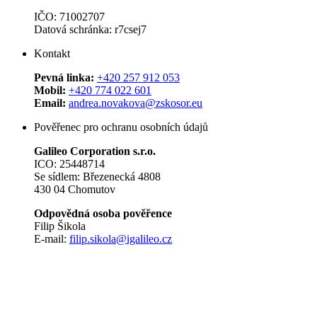
IČO: 71002707
Datová schránka: r7csej7
Kontakt
Pevná linka:
+420 257 912 053
Mobil:
+420 774 022 601
Email:
andrea.novakova@zskosor.eu
Pověřenec pro ochranu osobních údajů
Galileo Corporation s.r.o.
ICO: 25448714
Se sídlem: Březenecká 4808
430 04 Chomutov
Odpovědná osoba pověřence
Filip Šikola
E-mail:
filip.sikola@igalileo.cz