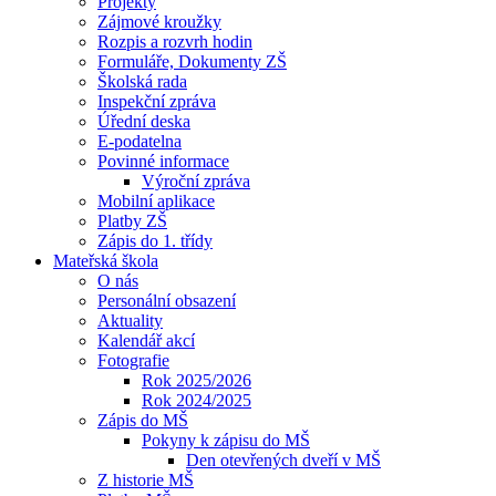
Projekty
Zájmové kroužky
Rozpis a rozvrh hodin
Formuláře, Dokumenty ZŠ
Školská rada
Inspekční zpráva
Úřední deska
E-podatelna
Povinné informace
Výroční zpráva
Mobilní aplikace
Platby ZŠ
Zápis do 1. třídy
Mateřská škola
O nás
Personální obsazení
Aktuality
Kalendář akcí
Fotografie
Rok 2025/2026
Rok 2024/2025
Zápis do MŠ
Pokyny k zápisu do MŠ
Den otevřených dveří v MŠ
Z historie MŠ