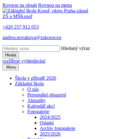
Rovnou na obsah
Rovnou na menu
ZŠ a MŠ
Kosoř
+420 257 912 053
andrea.novakova@zskosor.eu
Hledaný výraz
Hledat
rozšířené vyhledávání
Menu
Škola v přírodě 2026
Základní škola
O nás
Personální obsazení
Aktuality
Kalendář akcí
Fotogalerie
2024⁄2025
Ostatní
Archiv fotogalerie
2025⁄2026