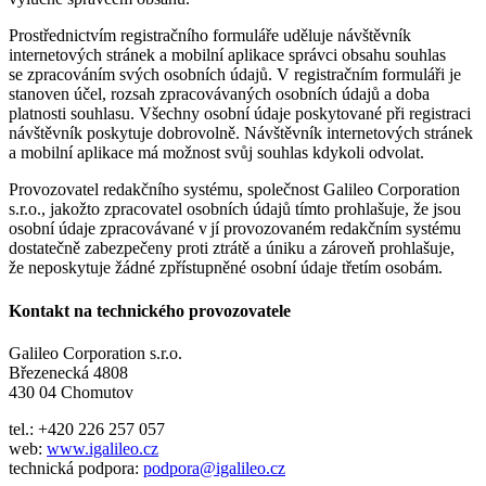
Prostřednictvím registračního formuláře uděluje návštěvník
internetových stránek a mobilní aplikace správci obsahu souhlas
se zpracováním svých osobních údajů. V registračním formuláři je
stanoven účel, rozsah zpracovávaných osobních údajů a doba
platnosti souhlasu. Všechny osobní údaje poskytované při registraci
návštěvník poskytuje dobrovolně. Návštěvník internetových stránek
a mobilní aplikace má možnost svůj souhlas kdykoli odvolat.
Provozovatel redakčního systému, společnost Galileo Corporation
s.r.o., jakožto zpracovatel osobních údajů tímto prohlašuje, že jsou
osobní údaje zpracovávané v jí provozovaném redakčním systému
dostatečně zabezpečeny proti ztrátě a úniku a zároveň prohlašuje,
že neposkytuje žádné zpřístupněné osobní údaje třetím osobám.
Kontakt na technického provozovatele
Galileo Corporation s.r.o.
Březenecká 4808
430 04 Chomutov
tel.: +420 226 257 057
web:
www.igalileo.cz
technická podpora:
podpora@igalileo.cz