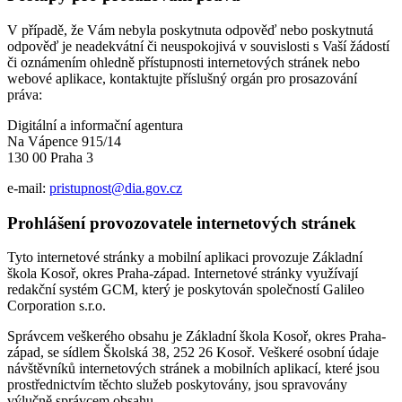
V případě, že Vám nebyla poskytnuta odpověď nebo poskytnutá
odpověď je neadekvátní či neuspokojivá v souvislosti s Vaší žádostí
či oznámením ohledně přístupnosti internetových stránek nebo
webové aplikace, kontaktujte příslušný orgán pro prosazování
práva:
Digitální a informační agentura
Na Vápence 915/14
130 00 Praha 3
e-mail:
pristupnost@dia.gov.cz
Prohlášení provozovatele internetových stránek
Tyto internetové stránky a mobilní aplikaci provozuje Základní
škola Kosoř, okres Praha-západ. Internetové stránky využívají
redakční systém GCM, který je poskytován společností Galileo
Corporation s.r.o.
Správcem veškerého obsahu je Základní škola Kosoř, okres Praha-
západ, se sídlem Školská 38, 252 26 Kosoř. Veškeré osobní údaje
návštěvníků internetových stránek a mobilních aplikací, které jsou
prostřednictvím těchto služeb poskytovány, jsou spravovány
výlučně správcem obsahu.