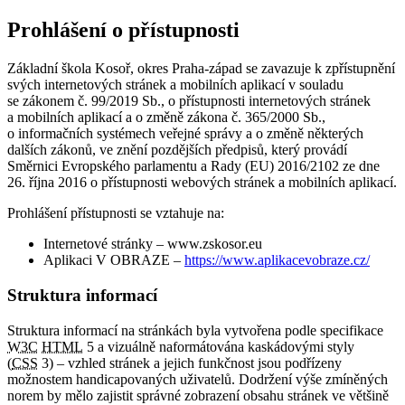
Prohlášení o přístupnosti
Základní škola Kosoř, okres Praha-západ se zavazuje k zpřístupnění
svých internetových stránek a mobilních aplikací v souladu
se zákonem č. 99/2019 Sb., o přístupnosti internetových stránek
a mobilních aplikací a o změně zákona č. 365/2000 Sb.,
o informačních systémech veřejné správy a o změně některých
dalších zákonů, ve znění pozdějších předpisů, který provádí
Směrnici Evropského parlamentu a Rady (EU) 2016/2102 ze dne
26. října 2016 o přístupnosti webových stránek a mobilních aplikací.
Prohlášení přístupnosti se vztahuje na:
Internetové stránky – www.zskosor.eu
Aplikaci V OBRAZE –
https://www.aplikacevobraze.cz/
Struktura informací
Struktura informací na stránkách byla vytvořena podle specifikace
W3C
HTML
5 a vizuálně naformátována kaskádovými styly
(
CSS
3) – vzhled stránek a jejich funkčnost jsou podřízeny
možnostem handicapovaných uživatelů. Dodržení výše zmíněných
norem by mělo zajistit správné zobrazení obsahu stránek ve většině