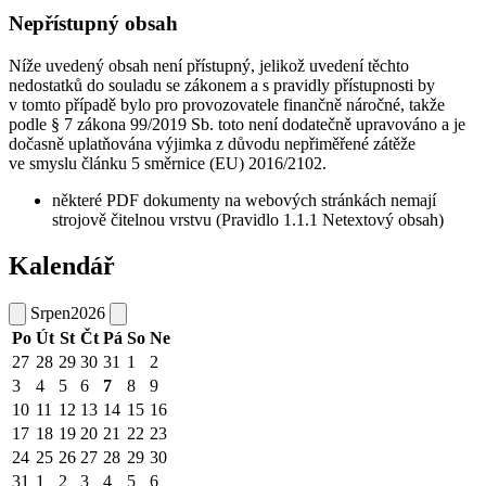
Nepřístupný obsah
Níže uvedený obsah není přístupný, jelikož uvedení těchto
nedostatků do souladu se zákonem a s pravidly přístupnosti by
v tomto případě bylo pro provozovatele finančně náročné, takže
podle § 7 zákona 99/2019 Sb. toto není dodatečně upravováno a je
dočasně uplatňována výjimka z důvodu nepřiměřené zátěže
ve smyslu článku 5 směrnice (EU) 2016/2102.
některé PDF dokumenty na webových stránkách nemají
strojově čitelnou vrstvu (Pravidlo 1.1.1 Netextový obsah)
Kalendář
Srpen
2026
Po
Út
St
Čt
Pá
So
Ne
27
28
29
30
31
1
2
3
4
5
6
7
8
9
10
11
12
13
14
15
16
17
18
19
20
21
22
23
24
25
26
27
28
29
30
31
1
2
3
4
5
6