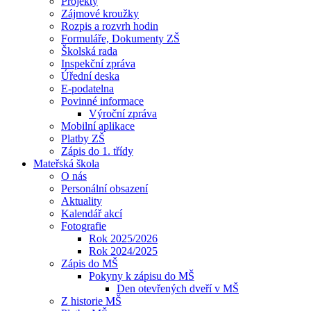
Projekty
Zájmové kroužky
Rozpis a rozvrh hodin
Formuláře, Dokumenty ZŠ
Školská rada
Inspekční zpráva
Úřední deska
E-podatelna
Povinné informace
Výroční zpráva
Mobilní aplikace
Platby ZŠ
Zápis do 1. třídy
Mateřská škola
O nás
Personální obsazení
Aktuality
Kalendář akcí
Fotografie
Rok 2025/2026
Rok 2024/2025
Zápis do MŠ
Pokyny k zápisu do MŠ
Den otevřených dveří v MŠ
Z historie MŠ