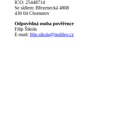
ICO: 25448714
Se sídlem: Březenecká 4808
430 04 Chomutov
Odpovědná osoba pověřence
Filip Šikola
E-mail:
filip.sikola@igalileo.cz