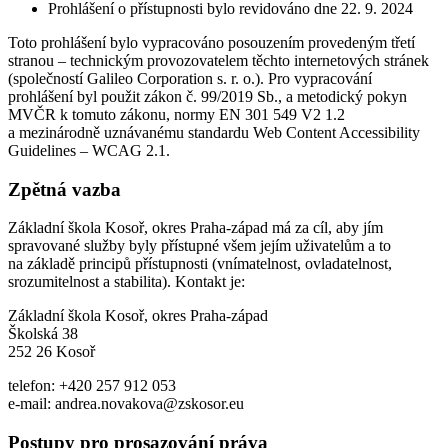
Prohlášení o přístupnosti bylo revidováno dne 22. 9. 2024
Toto prohlášení bylo vypracováno posouzením provedeným třetí
stranou – technickým provozovatelem těchto internetových stránek
(společností Galileo Corporation s. r. o.). Pro vypracování
prohlášení byl použit zákon č. 99/2019 Sb., a metodický pokyn
MVČR k tomuto zákonu, normy EN 301 549 V2 1.2
a mezinárodně uznávanému standardu Web Content Accessibility
Guidelines – WCAG 2.1.
Zpětná vazba
Základní škola Kosoř, okres Praha-západ má za cíl, aby jím
spravované služby byly přístupné všem jejím uživatelům a to
na základě principů přístupnosti (vnímatelnost, ovladatelnost,
srozumitelnost a stabilita). Kontakt je:
Základní škola Kosoř, okres Praha-západ
Školská 38
252 26 Kosoř
telefon: +420 257 912 053
e-mail: andrea.novakova@zskosor.eu
Postupy pro prosazování práva