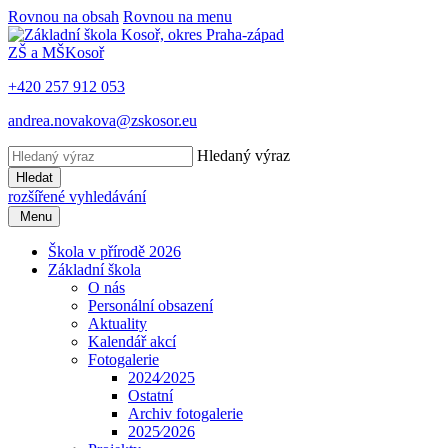
Rovnou na obsah
Rovnou na menu
ZŠ a MŠ
Kosoř
+420 257 912 053
andrea.novakova@zskosor.eu
Hledaný výraz
Hledat
rozšířené vyhledávání
Menu
Škola v přírodě 2026
Základní škola
O nás
Personální obsazení
Aktuality
Kalendář akcí
Fotogalerie
2024⁄2025
Ostatní
Archiv fotogalerie
2025⁄2026