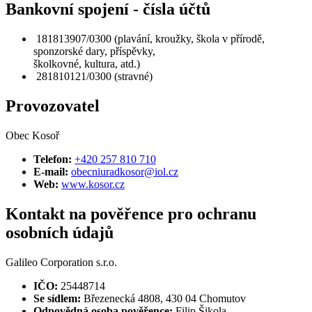
Bankovní spojení - čísla účtů
181813907/0300 (plavání, kroužky, škola v přírodě,
sponzorské dary, příspěvky,
školkovné, kultura, atd.)
281810121/0300 (stravné)
Provozovatel
Obec Kosoř
Telefon:
+420 257 810 710
E-mail:
obecniuradkosor@iol.cz
Web:
www.kosor.cz
Kontakt na pověřence pro ochranu
osobních údajů
Galileo Corporation s.r.o.
IČO:
25448714
Se sídlem:
Březenecká 4808, 430 04 Chomutov
Odpovědná osoba pověřence:
Filip Šikola,