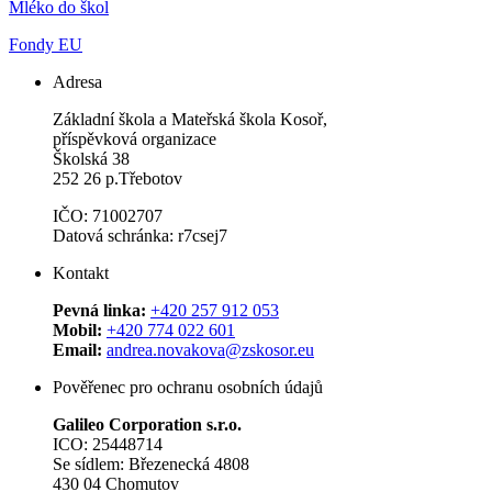
Mléko do škol
Fondy EU
Adresa
Základní škola a Mateřská škola Kosoř,
příspěvková organizace
Školská 38
252 26 p.Třebotov
IČO: 71002707
Datová schránka: r7csej7
Kontakt
Pevná linka:
+420 257 912 053
Mobil:
+420 774 022 601
Email:
andrea.novakova@zskosor.eu
Pověřenec pro ochranu osobních údajů
Galileo Corporation s.r.o.
ICO: 25448714
Se sídlem: Březenecká 4808
430 04 Chomutov