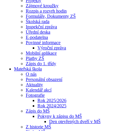
Projekty
Zájmové kroužky
Rozpis a rozvrh hodin
Formuláře, Dokumenty ZŠ
Školská rada
Inspekční zpráva
Úřední deska
E-podatelna
Povinné informace
Výroční zpráva
Mobilní aplikace
Platby ZŠ
Zápis do 1. třídy
Mateřská škola
O nás
Personální obsazení
Aktuality
Kalendář akcí
Fotografie
Rok 2025/2026
Rok 2024/2025
Zápis do MŠ
Pokyny k zápisu do MŠ
Den otevřených dveří v MŠ
Z historie MŠ