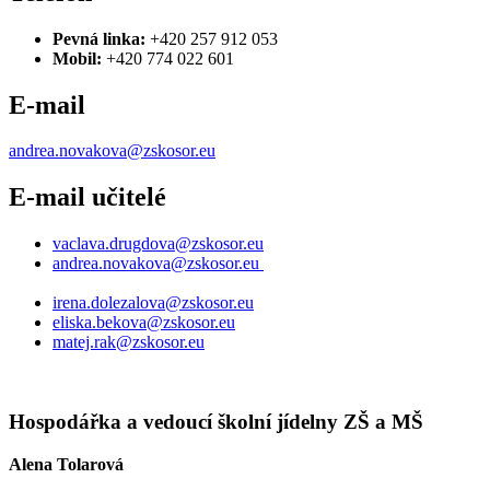
Pevná linka:
+420 257 912 053
Mobil:
+420 774 022 601
E-mail
andrea.novakova@zskosor.eu
E-mail učitelé
vaclava.drugdova@zskosor.eu
andrea.novakova@zskosor.eu
irena.dolezalova@zskosor.eu
eliska.bekova@zskosor.eu
matej.rak@zskosor.eu
Hospodářka a vedoucí školní jídelny ZŠ a MŠ
Alena Tolarová