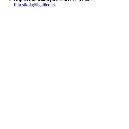
filip.sikola@igalileo.cz