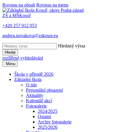
Rovnou na obsah
Rovnou na menu
ZŠ a MŠ
Kosoř
+420 257 912 053
andrea.novakova@zskosor.eu
Hledaný výraz
Hledat
rozšířené vyhledávání
Menu
Škola v přírodě 2026
Základní škola
O nás
Personální obsazení
Aktuality
Kalendář akcí
Fotogalerie
2024⁄2025
Ostatní
Archiv fotogalerie
2025⁄2026