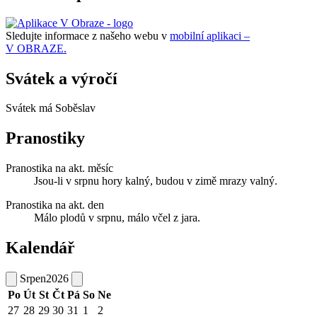
Sledujte informace z našeho webu v
mobilní aplikaci –
V OBRAZE.
Svátek a výročí
Svátek má
Soběslav
Pranostiky
Pranostika na akt. měsíc
Jsou-li v srpnu hory kalný, budou v zimě mrazy valný.
Pranostika na akt. den
Málo plodů v srpnu, málo včel z jara.
Kalendář
Srpen
2026
Po
Út
St
Čt
Pá
So
Ne
27
28
29
30
31
1
2