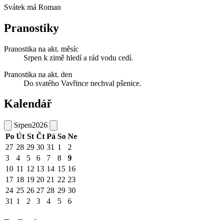
Svátek má
Roman
Pranostiky
Pranostika na akt. měsíc
Srpen k zimě hledí a rád vodu cedí.
Pranostika na akt. den
Do svatého Vavřince nechval pšenice.
Kalendář
Srpen
2026
Po
Út
St
Čt
Pá
So
Ne
27
28
29
30
31
1
2
3
4
5
6
7
8
9
10
11
12
13
14
15
16
17
18
19
20
21
22
23
24
25
26
27
28
29
30
31
1
2
3
4
5
6