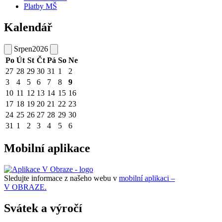
Platby MŠ
Kalendář
Srpen
2026
Po
Út
St
Čt
Pá
So
Ne
27
28
29
30
31
1
2
3
4
5
6
7
8
9
10
11
12
13
14
15
16
17
18
19
20
21
22
23
24
25
26
27
28
29
30
31
1
2
3
4
5
6
Mobilní aplikace
Sledujte informace z našeho webu v
mobilní aplikaci –
V OBRAZE.
Svátek a výročí