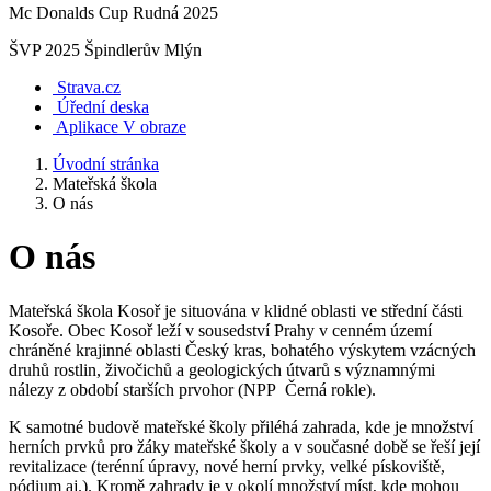
Mc Donalds Cup Rudná 2025
ŠVP 2025 Špindlerův Mlýn
Strava.cz
Úřední deska
Aplikace V obraze
Úvodní stránka
Mateřská škola
O nás
O nás
Mateřská škola Kosoř je situována v klidné oblasti ve střední části
Kosoře. Obec Kosoř leží v sousedství Prahy v cenném území
chráněné krajinné oblasti Český kras, bohatého výskytem vzácných
druhů rostlin, živočichů a geologických útvarů s významnými
nálezy z období starších prvohor (NPP Černá rokle).
K samotné budově mateřské školy přiléhá zahrada, kde je množství
herních prvků pro žáky mateřské školy a v současné době se řeší její
revitalizace (terénní úpravy, nové herní prvky, velké pískoviště,
pódium aj.). Kromě zahrady je v okolí množství míst, kde mohou