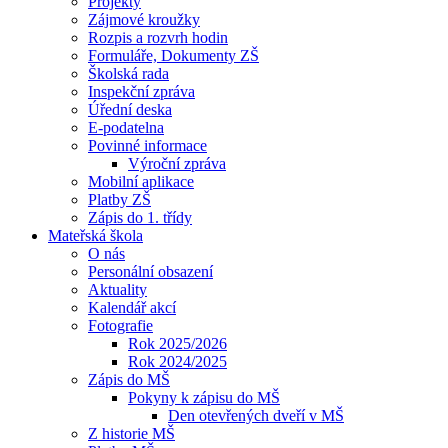
Projekty
Zájmové kroužky
Rozpis a rozvrh hodin
Formuláře, Dokumenty ZŠ
Školská rada
Inspekční zpráva
Úřední deska
E-podatelna
Povinné informace
Výroční zpráva
Mobilní aplikace
Platby ZŠ
Zápis do 1. třídy
Mateřská škola
O nás
Personální obsazení
Aktuality
Kalendář akcí
Fotografie
Rok 2025/2026
Rok 2024/2025
Zápis do MŠ
Pokyny k zápisu do MŠ
Den otevřených dveří v MŠ
Z historie MŠ