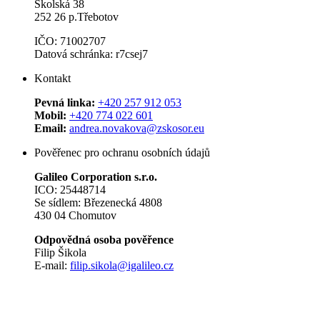
Školská 38
252 26 p.Třebotov
IČO: 71002707
Datová schránka: r7csej7
Kontakt
Pevná linka:
+420 257 912 053
Mobil:
+420 774 022 601
Email:
andrea.novakova@zskosor.eu
Pověřenec pro ochranu osobních údajů
Galileo Corporation s.r.o.
ICO: 25448714
Se sídlem: Březenecká 4808
430 04 Chomutov
Odpovědná osoba pověřence
Filip Šikola
E-mail:
filip.sikola@igalileo.cz