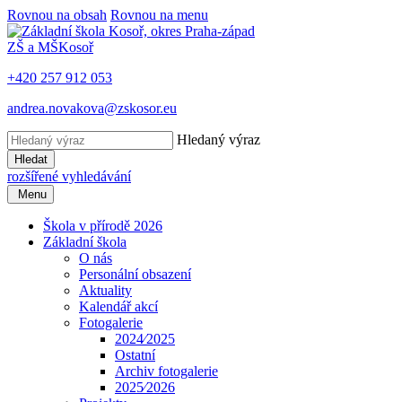
Rovnou na obsah
Rovnou na menu
ZŠ a MŠ
Kosoř
+420 257 912 053
andrea.novakova@zskosor.eu
Hledaný výraz
Hledat
rozšířené vyhledávání
Menu
Škola v přírodě 2026
Základní škola
O nás
Personální obsazení
Aktuality
Kalendář akcí
Fotogalerie
2024⁄2025
Ostatní
Archiv fotogalerie
2025⁄2026