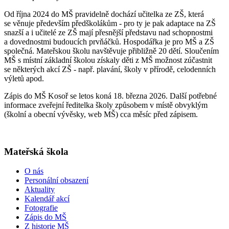
Od října 2024 do MŠ pravidelně dochází učitelka ze ZŠ, která
se věnuje především předškolákům - pro ty je pak adaptace na ZŠ
snazší a i učitelé ze ZŠ mají přesnější představu nad schopnostmi
a dovednostmi budoucích prvňáčků. Hospodářka je pro MŠ a ZŠ
společná. Mateřskou školu navštěvuje přibližně 20 dětí. Sloučením
MŠ s místní základní školou získaly děti z MŠ možnost zúčastnit
se některých akcí ZŠ - např. plavání, školy v přírodě, celodenních
výletů apod.
Zápis do MŠ Kosoř se letos koná 18. března 2026. Další potřebné
informace zveřejní ředitelka školy způsobem v místě obvyklým
(školní a obecní vývěsky, web MŠ) cca měsíc před zápisem.
Mateřská škola
O nás
Personální obsazení
Aktuality
Kalendář akcí
Fotografie
Zápis do MŠ
Z historie MŠ