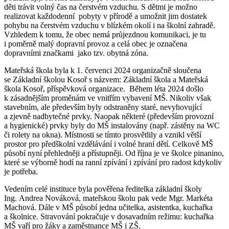
děti trávit volný čas na čerstvém vzduchu. S dětmi je možno
realizovat každodenní pobyty v přírodě a umožnit jim dostatek
pohybu na čerstvém vzduchu v blízkém okolí i na školní zahradě.
Vzhledem k tomu, že obec nemá průjezdnou komunikaci, je tu
i poměrně malý dopravní provoz a celá obec je označena
dopravními značkami jako tzv. obytná zóna.
Mateřská škola byla k 1. červenci 2024 organizačně sloučena
se Základní školou Kosoř s názvem: Základní škola a Mateřská
škola Kosoř, příspěvková organizace. Během léta 2024 došlo
k zásadnějším proměnám ve vnitřím vybavení MŠ. Nikoliv však
stavebním, ale především byly odstraněny staré, nevyhovující
a zjevně nadbytečné prvky. Naopak některé (především provozní
a hygienické) prvky byly do MŠ instalovány (např. zástěny na WC
či rolety na okna). Místnosti se tímto prosvětlily a vznikl větší
prostor pro předškolní vzdělávání i volné hraní dětí. Celkově MŠ
působí nyní přehledněji a přístupněji. Od října je ve školce pinanino,
které se výborně hodí na ranní zpívání i zpívání pro radost kdykoliv
je potřeba.
Vedením celé instituce byla pověřena ředitelka základní školy
Ing. Andrea Nováková, mateřskou školu pak vede Mgr. Markéta
Machová. Dále v MŠ působí jedna učitelka, asistentka, kuchařka
a školnice. Stravování pokračuje v dosavadním režimu: kuchařka
MŠ vaří pro žáky a zaměstnance MŠ i ZŠ.