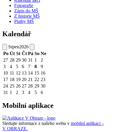
Kalendář akcí
Fotografie
Zápis do MŠ
Z historie MŠ
Platby MŠ
Kalendář
Srpen
2026
Po
Út
St
Čt
Pá
So
Ne
27
28
29
30
31
1
2
3
4
5
6
7
8
9
10
11
12
13
14
15
16
17
18
19
20
21
22
23
24
25
26
27
28
29
30
31
1
2
3
4
5
6
Mobilní aplikace
Sledujte informace z našeho webu v
mobilní aplikaci –
V OBRAZE.