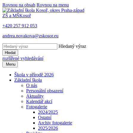
Rovnou na obsah
Rovnou na menu
ZŠ a MŠ
Kosoř
+420 257 912 053
andrea.novakova@zskosor.eu
Hledaný výraz
Hledat
rozšířené vyhledávání
Menu
Škola v přírodě 2026
Základní škola
O nás
Personální obsazení
Aktuality
Kalendář akcí
Fotogalerie
2024⁄2025
Ostatní
Archiv fotogalerie
2025⁄2026