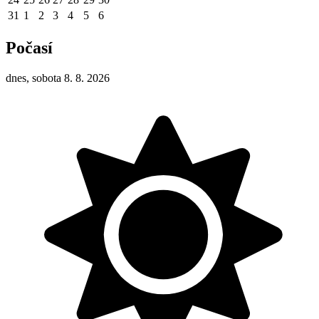
31
1
2
3
4
5
6
Počasí
dnes, sobota 8. 8. 2026