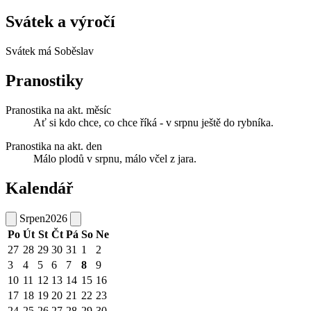
Svátek a výročí
Svátek má
Soběslav
Pranostiky
Pranostika na akt. měsíc
Ať si kdo chce, co chce říká - v srpnu ještě do rybníka.
Pranostika na akt. den
Málo plodů v srpnu, málo včel z jara.
Kalendář
Srpen
2026
Po
Út
St
Čt
Pá
So
Ne
27
28
29
30
31
1
2
3
4
5
6
7
8
9
10
11
12
13
14
15
16
17
18
19
20
21
22
23
24
25
26
27
28
29
30