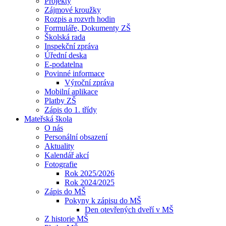
Projekty
Zájmové kroužky
Rozpis a rozvrh hodin
Formuláře, Dokumenty ZŠ
Školská rada
Inspekční zpráva
Úřední deska
E-podatelna
Povinné informace
Výroční zpráva
Mobilní aplikace
Platby ZŠ
Zápis do 1. třídy
Mateřská škola
O nás
Personální obsazení
Aktuality
Kalendář akcí
Fotografie
Rok 2025/2026
Rok 2024/2025
Zápis do MŠ
Pokyny k zápisu do MŠ
Den otevřených dveří v MŠ
Z historie MŠ