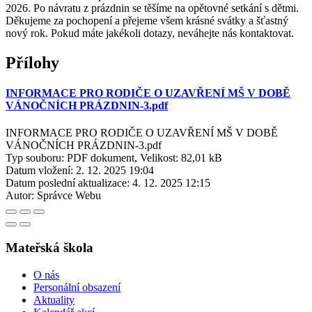
2026. Po návratu z prázdnin se těšíme na opětovné setkání s dětmi.
Děkujeme za pochopení a přejeme všem krásné svátky a šťastný
nový rok. Pokud máte jakékoli dotazy, neváhejte nás kontaktovat.
Přílohy
INFORMACE PRO RODIČE O UZAVŘENÍ MŠ V DOBĚ
VÁNOČNÍCH PRÁZDNIN-3.pdf
INFORMACE PRO RODIČE O UZAVŘENÍ MŠ V DOBĚ
VÁNOČNÍCH PRÁZDNIN-3.pdf
Typ souboru: PDF dokument, Velikost: 82,01 kB
Datum vložení:
2. 12. 2025 19:04
Datum poslední aktualizace:
4. 12. 2025 12:15
Autor:
Správce Webu
Mateřská škola
O nás
Personální obsazení
Aktuality