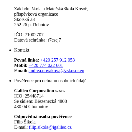
Základní škola a Mateřská škola Kosoř,
příspěvková organizace
Školská 38
252 26 p.Třebotov
IČO: 71002707
Datová schránka: r7csej7
Kontakt
Pevná linka:
+420 257 912 053
Mobil:
+420 774 022 601
Email:
andrea.novakova@zskosor.eu
Pověřenec pro ochranu osobních údajů
Galileo Corporation s.r.o.
ICO: 25448714
Se sídlem: Březenecká 4808
430 04 Chomutov
Odpovědná osoba pověřence
Filip Šikola
E-mail:
filip.sikola@igalileo.cz