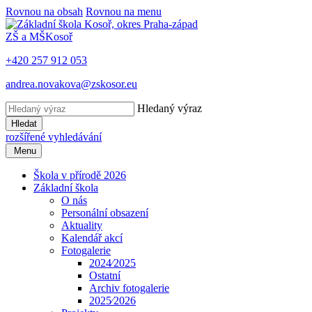
Rovnou na obsah
Rovnou na menu
ZŠ a MŠ
Kosoř
+420 257 912 053
andrea.novakova@zskosor.eu
Hledaný výraz
Hledat
rozšířené vyhledávání
Menu
Škola v přírodě 2026
Základní škola
O nás
Personální obsazení
Aktuality
Kalendář akcí
Fotogalerie
2024⁄2025
Ostatní
Archiv fotogalerie
2025⁄2026