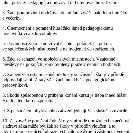
plnit pokyny pedagogů a dodržovat řád ubytovacího zařízení.
3. Žáci jsou povinni dodržovat denní řád, zvlášť pak dobu budíčku
a večerky.
4. Onemocnění a poranění hlásí žáci ihned pedagogickému
pracovníkovi a zdravotníkovi.
5. Povinností žáků je udržovat čistotu a pořádek na pokoji,
ve společenských místnostech a na hygienických zařízeních.
6. Žáci se scházejí ve společenských místnostech. Vzájemné
návštěvy na pokojích jsou dovoleny pouze v denních hodinách.
7. Za peníze a ostatní cenné předměty si účastníci školy v přírodě
odpovídají sami. Ztráty věcí žáci ihned hlásí pedagogickému
pracovníkovi.
8. Škodu způsobenou v průběhu konání kurzu je třeba ihned hlásit.
Hradí ji ten, kdo ji způsobil.
9. S personálem ubytovacího zařízení jednají žáci slušně a zdvořile.
10. Za závažné porušení řádu školy v přírodě ohrožující bezpečnost
a zdraví žáka může být žák ze školy v přírodě vyloučen, a to
bez nároku na vrácení uhrazených záloh. Zákonní zástupci a vedení