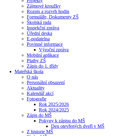
Projekty
Zájmové kroužky
Rozpis a rozvrh hodin
Formuláře, Dokumenty ZŠ
Školská rada
Inspekční zpráva
Úřední deska
E-podatelna
Povinné informace
Výroční zpráva
Mobilní aplikace
Platby ZŠ
Zápis do 1. třídy
Mateřská škola
O nás
Personální obsazení
Aktuality
Kalendář akcí
Fotografie
Rok 2025/2026
Rok 2024/2025
Zápis do MŠ
Pokyny k zápisu do MŠ
Den otevřených dveří v MŠ
Z historie MŠ