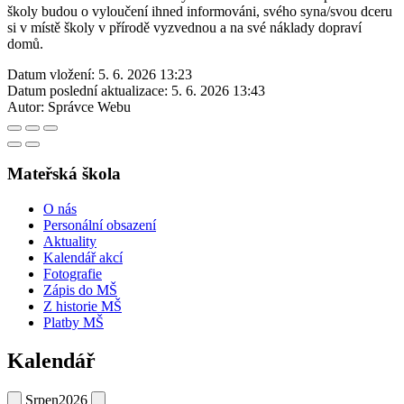
školy budou o vyloučení ihned informováni, svého syna/svou dceru
si v místě školy v přírodě vyzvednou a na své náklady dopraví
domů.
Datum vložení:
5. 6. 2026 13:23
Datum poslední aktualizace:
5. 6. 2026 13:43
Autor:
Správce Webu
Mateřská škola
O nás
Personální obsazení
Aktuality
Kalendář akcí
Fotografie
Zápis do MŠ
Z historie MŠ
Platby MŠ
Kalendář
Srpen
2026