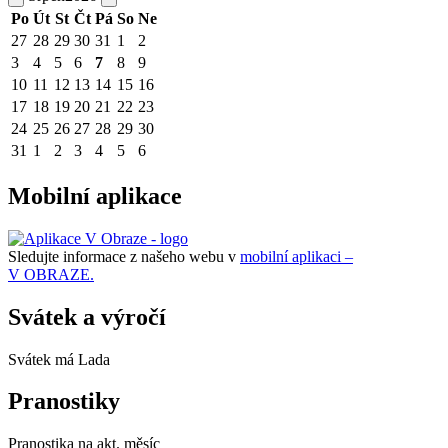
Po
Út
St
Čt
Pá
So
Ne
27
28
29
30
31
1
2
3
4
5
6
7
8
9
10
11
12
13
14
15
16
17
18
19
20
21
22
23
24
25
26
27
28
29
30
31
1
2
3
4
5
6
Mobilní aplikace
Sledujte informace z našeho webu v
mobilní aplikaci –
V OBRAZE.
Svátek a výročí
Svátek má
Lada
Pranostiky
Pranostika na akt. měsíc