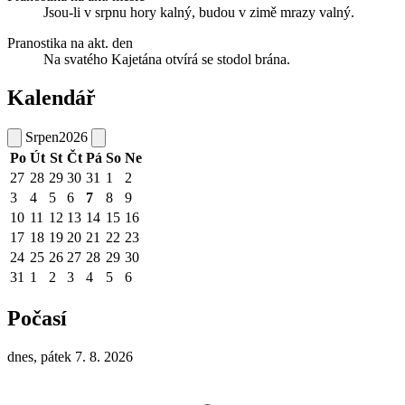
Jsou-li v srpnu hory kalný, budou v zimě mrazy valný.
Pranostika na akt. den
Na svatého Kajetána otvírá se stodol brána.
Kalendář
Srpen
2026
Po
Út
St
Čt
Pá
So
Ne
27
28
29
30
31
1
2
3
4
5
6
7
8
9
10
11
12
13
14
15
16
17
18
19
20
21
22
23
24
25
26
27
28
29
30
31
1
2
3
4
5
6
Počasí
dnes, pátek 7. 8. 2026