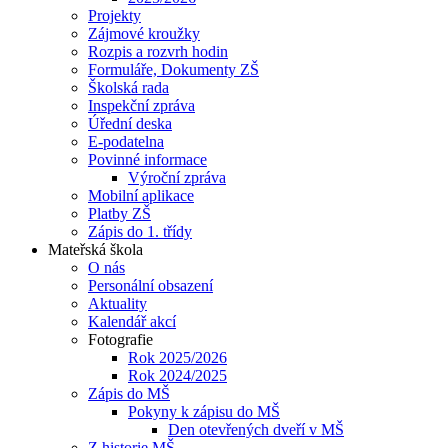
Projekty
Zájmové kroužky
Rozpis a rozvrh hodin
Formuláře, Dokumenty ZŠ
Školská rada
Inspekční zpráva
Úřední deska
E-podatelna
Povinné informace
Výroční zpráva
Mobilní aplikace
Platby ZŠ
Zápis do 1. třídy
Mateřská škola
O nás
Personální obsazení
Aktuality
Kalendář akcí
Fotografie
Rok 2025/2026
Rok 2024/2025
Zápis do MŠ
Pokyny k zápisu do MŠ
Den otevřených dveří v MŠ
Z historie MŠ