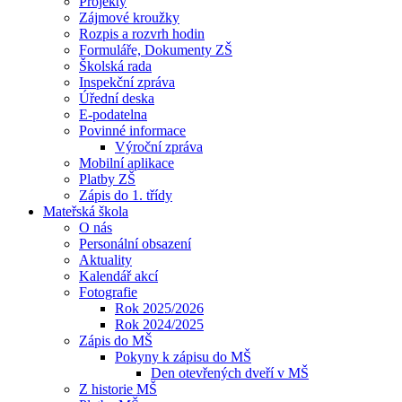
Projekty
Zájmové kroužky
Rozpis a rozvrh hodin
Formuláře, Dokumenty ZŠ
Školská rada
Inspekční zpráva
Úřední deska
E-podatelna
Povinné informace
Výroční zpráva
Mobilní aplikace
Platby ZŠ
Zápis do 1. třídy
Mateřská škola
O nás
Personální obsazení
Aktuality
Kalendář akcí
Fotografie
Rok 2025/2026
Rok 2024/2025
Zápis do MŠ
Pokyny k zápisu do MŠ
Den otevřených dveří v MŠ
Z historie MŠ