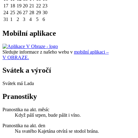
17
18
19
20
21
22
23
24
25
26
27
28
29
30
31
1
2
3
4
5
6
Mobilní aplikace
Sledujte informace z našeho webu v
mobilní aplikaci –
V OBRAZE.
Svátek a výročí
Svátek má
Lada
Pranostiky
Pranostika na akt. měsíc
Když pálí srpen, bude pálit i víno.
Pranostika na akt. den
Na svatého Kajetána otvírá se stodol brána.