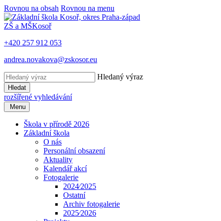
Rovnou na obsah
Rovnou na menu
ZŠ a MŠ
Kosoř
+420 257 912 053
andrea.novakova@zskosor.eu
Hledaný výraz
Hledat
rozšířené vyhledávání
Menu
Škola v přírodě 2026
Základní škola
O nás
Personální obsazení
Aktuality
Kalendář akcí
Fotogalerie
2024⁄2025
Ostatní
Archiv fotogalerie
2025⁄2026