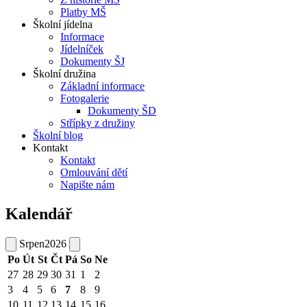
Platby MŠ
Školní jídelna
Informace
Jídelníček
Dokumenty ŠJ
Školní družina
Základní informace
Fotogalerie
Dokumenty ŠD
Střípky z družiny
Školní blog
Kontakt
Kontakt
Omlouvání dětí
Napište nám
Kalendář
Srpen
2026
Po
Út
St
Čt
Pá
So
Ne
27
28
29
30
31
1
2
3
4
5
6
7
8
9
10
11
12
13
14
15
16