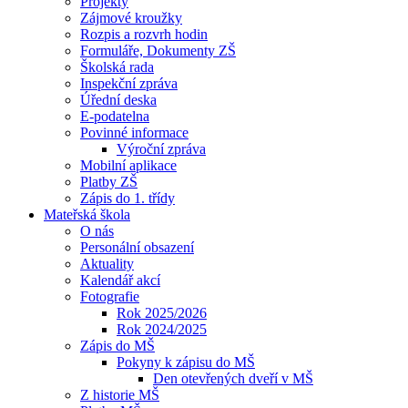
Projekty
Zájmové kroužky
Rozpis a rozvrh hodin
Formuláře, Dokumenty ZŠ
Školská rada
Inspekční zpráva
Úřední deska
E-podatelna
Povinné informace
Výroční zpráva
Mobilní aplikace
Platby ZŠ
Zápis do 1. třídy
Mateřská škola
O nás
Personální obsazení
Aktuality
Kalendář akcí
Fotografie
Rok 2025/2026
Rok 2024/2025
Zápis do MŠ
Pokyny k zápisu do MŠ
Den otevřených dveří v MŠ
Z historie MŠ