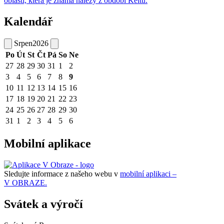
oblasti, která je známá nálezy z období Keltů.
Kalendář
Srpen
2026
Po
Út
St
Čt
Pá
So
Ne
27
28
29
30
31
1
2
3
4
5
6
7
8
9
10
11
12
13
14
15
16
17
18
19
20
21
22
23
24
25
26
27
28
29
30
31
1
2
3
4
5
6
Mobilní aplikace
Sledujte informace z našeho webu v
mobilní aplikaci –
V OBRAZE.
Svátek a výročí