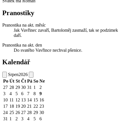
Svátek má
Roman
Pranostiky
Pranostika na akt. měsíc
Jak Vavřinec zavaří, Bartoloměj zasmaží, tak se podzimek
daří.
Pranostika na akt. den
Do svatého Vavřince nechval pšenice.
Kalendář
Srpen
2026
Po
Út
St
Čt
Pá
So
Ne
27
28
29
30
31
1
2
3
4
5
6
7
8
9
10
11
12
13
14
15
16
17
18
19
20
21
22
23
24
25
26
27
28
29
30
31
1
2
3
4
5
6