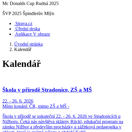
Mc Donalds Cup Rudná 2025
ŠVP 2025 Špindlerův Mlýn
Strava.cz
Úřední deska
Aplikace V obraze
Úvodní stránka
Kalendář
Kalendář
Škola v přírodě Stradonice, ZŠ a MŠ
22. - 26. 6. 2026
Místo konání:
ČR, mimo ZŠ a MŠ -
Škola v přírodě se uskuteční 22. - 26. 6. 2026 ve Stradonicích u
Nižboru. Čeká nás návštěva sklárny Rückl, edukační program na
zámku Nižbor a především procházky a zážitková pedagogika v