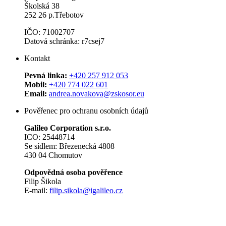
Školská 38
252 26 p.Třebotov
IČO: 71002707
Datová schránka: r7csej7
Kontakt
Pevná linka:
+420 257 912 053
Mobil:
+420 774 022 601
Email:
andrea.novakova@zskosor.eu
Pověřenec pro ochranu osobních údajů
Galileo Corporation s.r.o.
ICO: 25448714
Se sídlem: Březenecká 4808
430 04 Chomutov
Odpovědná osoba pověřence
Filip Šikola
E-mail:
filip.sikola@igalileo.cz