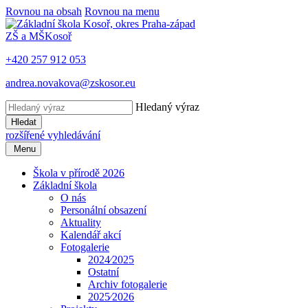
Rovnou na obsah
Rovnou na menu
ZŠ a MŠ
Kosoř
+420 257 912 053
andrea.novakova@zskosor.eu
Hledaný výraz
Hledat
rozšířené vyhledávání
Menu
Škola v přírodě 2026
Základní škola
O nás
Personální obsazení
Aktuality
Kalendář akcí
Fotogalerie
2024⁄2025
Ostatní
Archiv fotogalerie
2025⁄2026