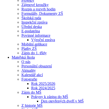
Projekty
Zájmové kroužky
Rozpis a rozvrh hodin
Formuláře, Dokumenty ZŠ
Školská rada
Inspekční zpráva
Úřední deska
E-podatelna
Povinné informace
Výroční zpráva
Mobilní aplikace
Platby ZŠ
Zápis do 1. třídy
Mateřská škola
O nás
Personální obsazení
Aktuality
Kalendář akcí
Fotografie
Rok 2025/2026
Rok 2024/2025
Zápis do MŠ
Pokyny k zápisu do MŠ
Den otevřených dveří v MŠ
Z historie MŠ