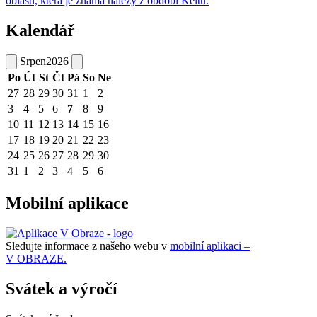
oblasti, která je známá nálezy z období Keltů.
Kalendář
Srpen
2026
Po
Út
St
Čt
Pá
So
Ne
27
28
29
30
31
1
2
3
4
5
6
7
8
9
10
11
12
13
14
15
16
17
18
19
20
21
22
23
24
25
26
27
28
29
30
31
1
2
3
4
5
6
Mobilní aplikace
Sledujte informace z našeho webu v
mobilní aplikaci –
V OBRAZE.
Svátek a výročí