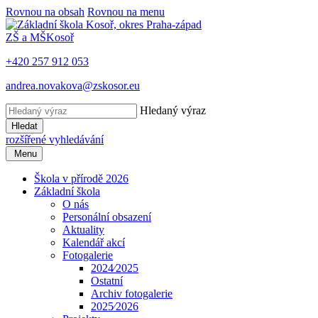
Rovnou na obsah
Rovnou na menu
ZŠ a MŠ
Kosoř
+420 257 912 053
andrea.novakova@zskosor.eu
Hledaný výraz
Hledat
rozšířené vyhledávání
Menu
Škola v přírodě 2026
Základní škola
O nás
Personální obsazení
Aktuality
Kalendář akcí
Fotogalerie
2024⁄2025
Ostatní
Archiv fotogalerie
2025⁄2026