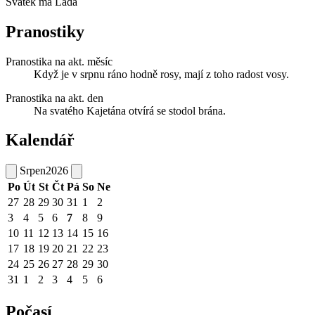
Svátek má
Lada
Pranostiky
Pranostika na akt. měsíc
Když je v srpnu ráno hodně rosy, mají z toho radost vosy.
Pranostika na akt. den
Na svatého Kajetána otvírá se stodol brána.
Kalendář
Srpen
2026
Po
Út
St
Čt
Pá
So
Ne
27
28
29
30
31
1
2
3
4
5
6
7
8
9
10
11
12
13
14
15
16
17
18
19
20
21
22
23
24
25
26
27
28
29
30
31
1
2
3
4
5
6
Počasí