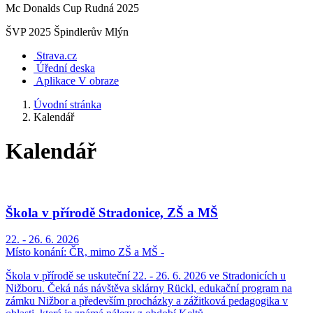
Mc Donalds Cup Rudná 2025
ŠVP 2025 Špindlerův Mlýn
Strava.cz
Úřední deska
Aplikace V obraze
Úvodní stránka
Kalendář
Kalendář
Škola v přírodě Stradonice, ZŠ a MŠ
22. - 26. 6. 2026
Místo konání:
ČR, mimo ZŠ a MŠ -
Škola v přírodě se uskuteční 22. - 26. 6. 2026 ve Stradonicích u
Nižboru. Čeká nás návštěva sklárny Rückl, edukační program na
zámku Nižbor a především procházky a zážitková pedagogika v