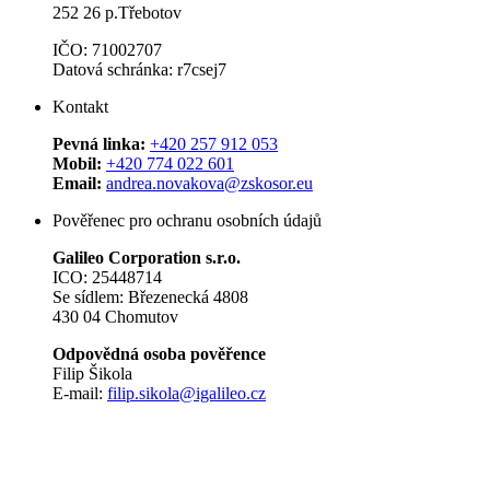
252 26 p.Třebotov
IČO: 71002707
Datová schránka: r7csej7
Kontakt
Pevná linka:
+420 257 912 053
Mobil:
+420 774 022 601
Email:
andrea.novakova@zskosor.eu
Pověřenec pro ochranu osobních údajů
Galileo Corporation s.r.o.
ICO: 25448714
Se sídlem: Březenecká 4808
430 04 Chomutov
Odpovědná osoba pověřence
Filip Šikola
E-mail:
filip.sikola@igalileo.cz