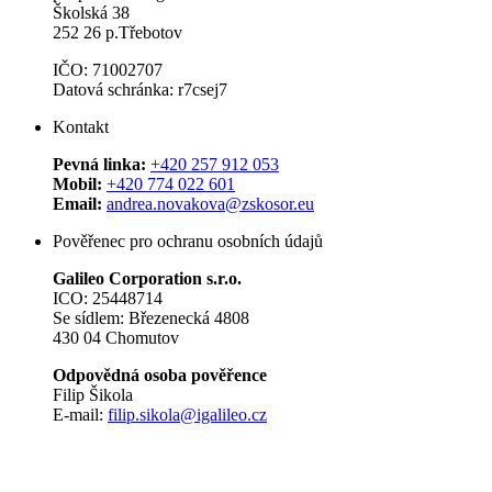
Školská 38
252 26 p.Třebotov
IČO: 71002707
Datová schránka: r7csej7
Kontakt
Pevná linka:
+420 257 912 053
Mobil:
+420 774 022 601
Email:
andrea.novakova@zskosor.eu
Pověřenec pro ochranu osobních údajů
Galileo Corporation s.r.o.
ICO: 25448714
Se sídlem: Březenecká 4808
430 04 Chomutov
Odpovědná osoba pověřence
Filip Šikola
E-mail:
filip.sikola@igalileo.cz