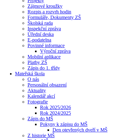
Projekty
Zájmové kroužky
Rozpis a rozvrh hodin
Formuláře, Dokumenty ZŠ
Školská rada
Inspekční zpráva
Úřední deska
E-podatelna
Povinné informace
Výroční zpráva
Mobilní aplikace
Platby ZŠ
Zápis do 1. třídy
Mateřská škola
O nás
Personální obsazení
Aktuality
Kalendář akcí
Fotografie
Rok 2025/2026
Rok 2024/2025
Zápis do MŠ
Pokyny k zápisu do MŠ
Den otevřených dveří v MŠ
Z historie MŠ