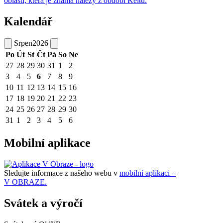
oblasti, která je známá nálezy z období Keltů.
Kalendář
Srpen
2026
Po
Út
St
Čt
Pá
So
Ne
27
28
29
30
31
1
2
3
4
5
6
7
8
9
10
11
12
13
14
15
16
17
18
19
20
21
22
23
24
25
26
27
28
29
30
31
1
2
3
4
5
6
Mobilní aplikace
Sledujte informace z našeho webu v
mobilní aplikaci –
V OBRAZE.
Svátek a výročí