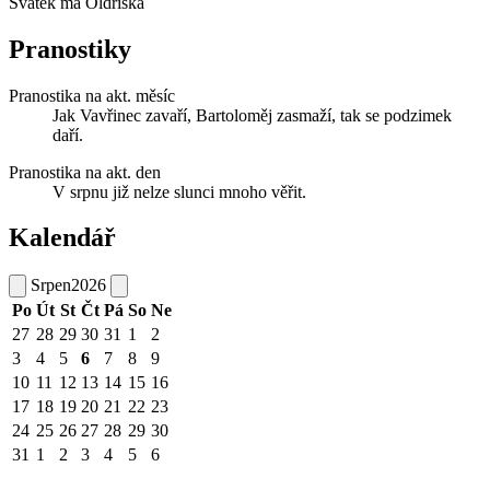
Svátek má
Oldřiška
Pranostiky
Pranostika na akt. měsíc
Jak Vavřinec zavaří, Bartoloměj zasmaží, tak se podzimek
daří.
Pranostika na akt. den
V srpnu již nelze slunci mnoho věřit.
Kalendář
Srpen
2026
Po
Út
St
Čt
Pá
So
Ne
27
28
29
30
31
1
2
3
4
5
6
7
8
9
10
11
12
13
14
15
16
17
18
19
20
21
22
23
24
25
26
27
28
29
30
31
1
2
3
4
5
6