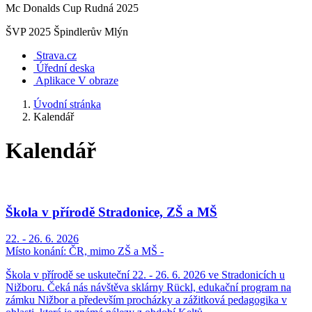
Mc Donalds Cup Rudná 2025
ŠVP 2025 Špindlerův Mlýn
Strava.cz
Úřední deska
Aplikace V obraze
Úvodní stránka
Kalendář
Kalendář
Škola v přírodě Stradonice, ZŠ a MŠ
22. - 26. 6. 2026
Místo konání:
ČR, mimo ZŠ a MŠ -
Škola v přírodě se uskuteční 22. - 26. 6. 2026 ve Stradonicích u
Nižboru. Čeká nás návštěva sklárny Rückl, edukační program na
zámku Nižbor a především procházky a zážitková pedagogika v