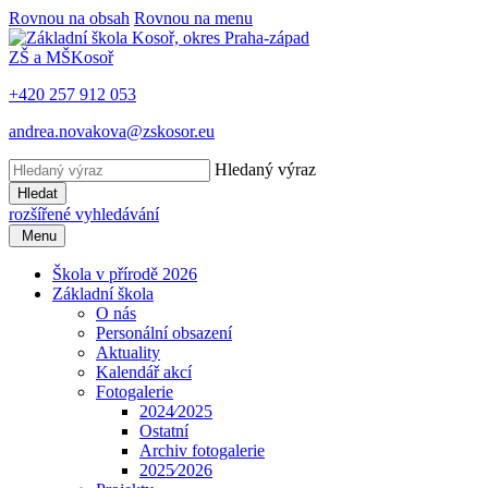
Rovnou na obsah
Rovnou na menu
ZŠ a MŠ
Kosoř
+420 257 912 053
andrea.novakova@zskosor.eu
Hledaný výraz
Hledat
rozšířené vyhledávání
Menu
Škola v přírodě 2026
Základní škola
O nás
Personální obsazení
Aktuality
Kalendář akcí
Fotogalerie
2024⁄2025
Ostatní
Archiv fotogalerie
2025⁄2026