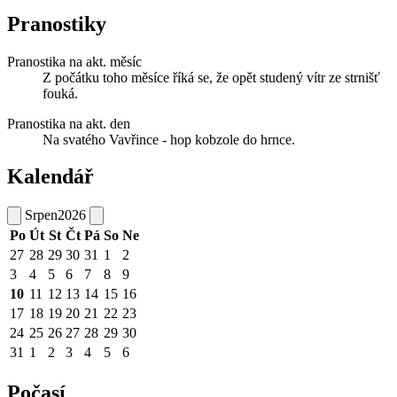
Pranostiky
Pranostika na akt. měsíc
Z počátku toho měsíce říká se, že opět studený vítr ze strnišť
fouká.
Pranostika na akt. den
Na svatého Vavřince - hop kobzole do hrnce.
Kalendář
Srpen
2026
Po
Út
St
Čt
Pá
So
Ne
27
28
29
30
31
1
2
3
4
5
6
7
8
9
10
11
12
13
14
15
16
17
18
19
20
21
22
23
24
25
26
27
28
29
30
31
1
2
3
4
5
6
Počasí