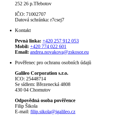
252 26 p.Třebotov
IČO: 71002707
Datová schránka: r7csej7
Kontakt
Pevná linka:
+420 257 912 053
Mobil:
+420 774 022 601
Email:
andrea.novakova@zskosor.eu
Pověřenec pro ochranu osobních údajů
Galileo Corporation s.r.o.
ICO: 25448714
Se sídlem: Březenecká 4808
430 04 Chomutov
Odpovědná osoba pověřence
Filip Šikola
E-mail:
filip.sikola@igalileo.cz