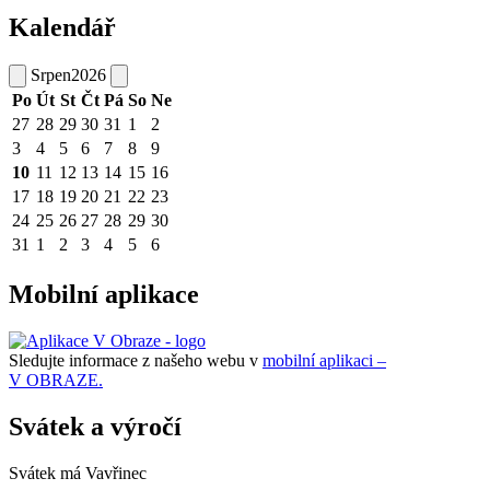
Kalendář
Srpen
2026
Po
Út
St
Čt
Pá
So
Ne
27
28
29
30
31
1
2
3
4
5
6
7
8
9
10
11
12
13
14
15
16
17
18
19
20
21
22
23
24
25
26
27
28
29
30
31
1
2
3
4
5
6
Mobilní aplikace
Sledujte informace z našeho webu v
mobilní aplikaci –
V OBRAZE.
Svátek a výročí
Svátek má
Vavřinec