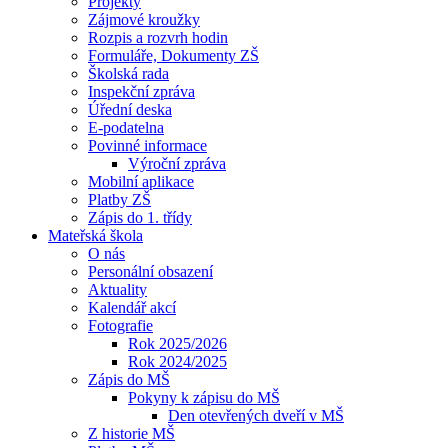
Projekty
Zájmové kroužky
Rozpis a rozvrh hodin
Formuláře, Dokumenty ZŠ
Školská rada
Inspekční zpráva
Úřední deska
E-podatelna
Povinné informace
Výroční zpráva
Mobilní aplikace
Platby ZŠ
Zápis do 1. třídy
Mateřská škola
O nás
Personální obsazení
Aktuality
Kalendář akcí
Fotografie
Rok 2025/2026
Rok 2024/2025
Zápis do MŠ
Pokyny k zápisu do MŠ
Den otevřených dveří v MŠ
Z historie MŠ