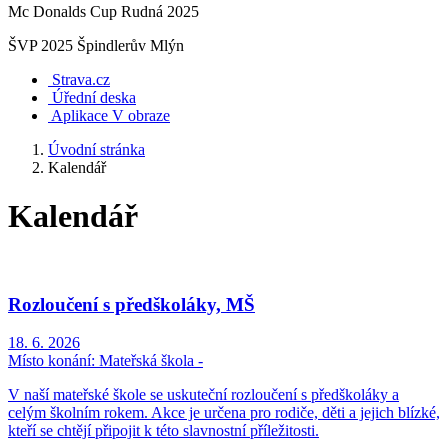
Mc Donalds Cup Rudná 2025
ŠVP 2025 Špindlerův Mlýn
Strava.cz
Úřední deska
Aplikace V obraze
Úvodní stránka
Kalendář
Kalendář
Rozloučení s předškoláky, MŠ
18. 6. 2026
Místo konání:
Mateřská škola -
V naší mateřské škole se uskuteční rozloučení s předškoláky a
celým školním rokem. Akce je určena pro rodiče, děti a jejich blízké,
kteří se chtějí připojit k této slavnostní příležitosti.