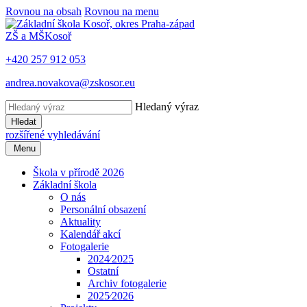
Rovnou na obsah
Rovnou na menu
ZŠ a MŠ
Kosoř
+420 257 912 053
andrea.novakova@zskosor.eu
Hledaný výraz
Hledat
rozšířené vyhledávání
Menu
Škola v přírodě 2026
Základní škola
O nás
Personální obsazení
Aktuality
Kalendář akcí
Fotogalerie
2024⁄2025
Ostatní
Archiv fotogalerie
2025⁄2026