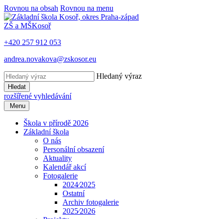
Rovnou na obsah
Rovnou na menu
ZŠ a MŠ
Kosoř
+420 257 912 053
andrea.novakova@zskosor.eu
Hledaný výraz
Hledat
rozšířené vyhledávání
Menu
Škola v přírodě 2026
Základní škola
O nás
Personální obsazení
Aktuality
Kalendář akcí
Fotogalerie
2024⁄2025
Ostatní
Archiv fotogalerie
2025⁄2026