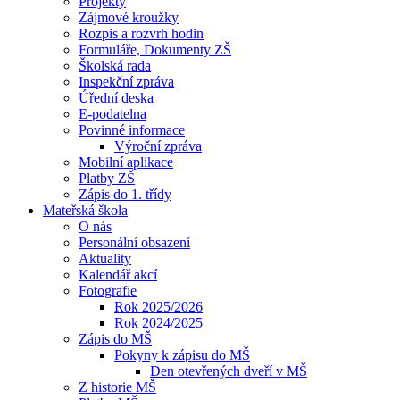
Projekty
Zájmové kroužky
Rozpis a rozvrh hodin
Formuláře, Dokumenty ZŠ
Školská rada
Inspekční zpráva
Úřední deska
E-podatelna
Povinné informace
Výroční zpráva
Mobilní aplikace
Platby ZŠ
Zápis do 1. třídy
Mateřská škola
O nás
Personální obsazení
Aktuality
Kalendář akcí
Fotografie
Rok 2025/2026
Rok 2024/2025
Zápis do MŠ
Pokyny k zápisu do MŠ
Den otevřených dveří v MŠ
Z historie MŠ