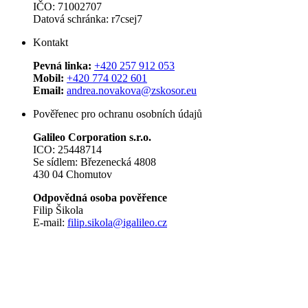
IČO: 71002707
Datová schránka: r7csej7
Kontakt
Pevná linka:
+420 257 912 053
Mobil:
+420 774 022 601
Email:
andrea.novakova@zskosor.eu
Pověřenec pro ochranu osobních údajů
Galileo Corporation s.r.o.
ICO: 25448714
Se sídlem: Březenecká 4808
430 04 Chomutov
Odpovědná osoba pověřence
Filip Šikola
E-mail:
filip.sikola@igalileo.cz