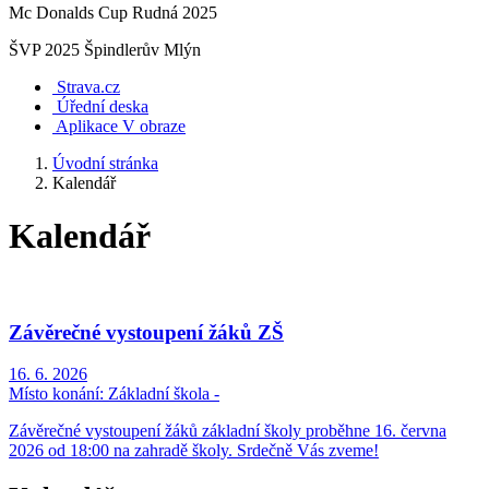
Mc Donalds Cup Rudná 2025
ŠVP 2025 Špindlerův Mlýn
Strava.cz
Úřední deska
Aplikace V obraze
Úvodní stránka
Kalendář
Kalendář
Závěrečné vystoupení žáků ZŠ
16. 6. 2026
Místo konání:
Základní škola -
Závěrečné vystoupení žáků základní školy proběhne 16. června
2026 od 18:00 na zahradě školy. Srdečně Vás zveme!