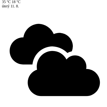
35 °C
18 °C
úterý
11. 8.