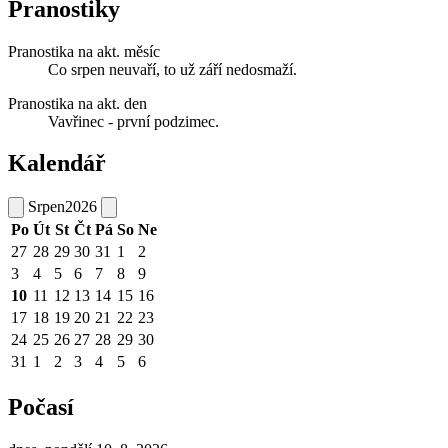
Pranostiky
Pranostika na akt. měsíc
Co srpen neuvaří, to už září nedosmaží.
Pranostika na akt. den
Vavřinec - první podzimec.
Kalendář
Srpen
2026
Po
Út
St
Čt
Pá
So
Ne
27
28
29
30
31
1
2
3
4
5
6
7
8
9
10
11
12
13
14
15
16
17
18
19
20
21
22
23
24
25
26
27
28
29
30
31
1
2
3
4
5
6
Počasí