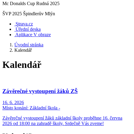
Mc Donalds Cup Rudná 2025
ŠVP 2025 Špindlerův Mlýn
Strava.cz
Úřední deska
Aplikace V obraze
Úvodní stránka
Kalendář
Kalendář
Závěrečné vystoupení žáků ZŠ
16. 6. 2026
Místo konání:
Základní škola -
Závěrečné vystoupení žáků základní školy proběhne 16. června
2026 od 18:00 na zahradě školy. Srdečně Vás zveme!