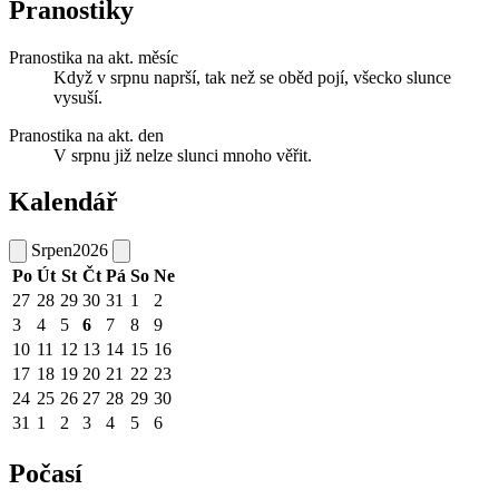
Pranostiky
Pranostika na akt. měsíc
Když v srpnu naprší, tak než se oběd pojí, všecko slunce
vysuší.
Pranostika na akt. den
V srpnu již nelze slunci mnoho věřit.
Kalendář
Srpen
2026
Po
Út
St
Čt
Pá
So
Ne
27
28
29
30
31
1
2
3
4
5
6
7
8
9
10
11
12
13
14
15
16
17
18
19
20
21
22
23
24
25
26
27
28
29
30
31
1
2
3
4
5
6
Počasí