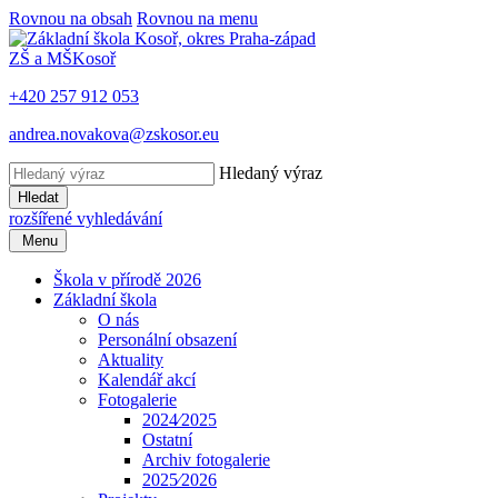
Rovnou na obsah
Rovnou na menu
ZŠ a MŠ
Kosoř
+420 257 912 053
andrea.novakova@zskosor.eu
Hledaný výraz
Hledat
rozšířené vyhledávání
Menu
Škola v přírodě 2026
Základní škola
O nás
Personální obsazení
Aktuality
Kalendář akcí
Fotogalerie
2024⁄2025
Ostatní
Archiv fotogalerie
2025⁄2026