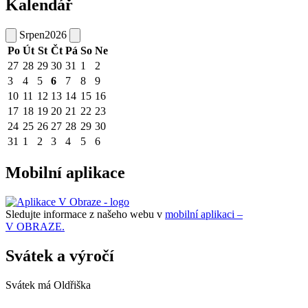
Kalendář
Srpen
2026
Po
Út
St
Čt
Pá
So
Ne
27
28
29
30
31
1
2
3
4
5
6
7
8
9
10
11
12
13
14
15
16
17
18
19
20
21
22
23
24
25
26
27
28
29
30
31
1
2
3
4
5
6
Mobilní aplikace
Sledujte informace z našeho webu v
mobilní aplikaci –
V OBRAZE.
Svátek a výročí
Svátek má
Oldřiška