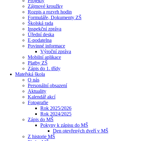
Projekty
Zájmové kroužky
Rozpis a rozvrh hodin
Formuláře, Dokumenty ZŠ
Školská rada
Inspekční zpráva
Úřední deska
E-podatelna
Povinné informace
Výroční zpráva
Mobilní aplikace
Platby ZŠ
Zápis do 1. třídy
Mateřská škola
O nás
Personální obsazení
Aktuality
Kalendář akcí
Fotografie
Rok 2025/2026
Rok 2024/2025
Zápis do MŠ
Pokyny k zápisu do MŠ
Den otevřených dveří v MŠ
Z historie MŠ