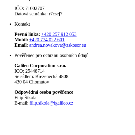
IČO: 71002707
Datová schránka: r7csej7
Kontakt
Pevná linka:
+420 257 912 053
Mobil:
+420 774 022 601
Email:
andrea.novakova@zskosor.eu
Pověřenec pro ochranu osobních údajů
Galileo Corporation s.r.o.
ICO: 25448714
Se sídlem: Březenecká 4808
430 04 Chomutov
Odpovědná osoba pověřence
Filip Šikola
E-mail:
filip.sikola@igalileo.cz