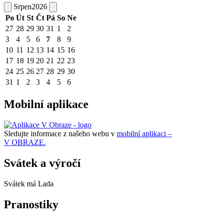
Srpen
2026
Po
Út
St
Čt
Pá
So
Ne
27
28
29
30
31
1
2
3
4
5
6
7
8
9
10
11
12
13
14
15
16
17
18
19
20
21
22
23
24
25
26
27
28
29
30
31
1
2
3
4
5
6
Mobilní aplikace
Sledujte informace z našeho webu v
mobilní aplikaci –
V OBRAZE.
Svátek a výročí
Svátek má
Lada
Pranostiky