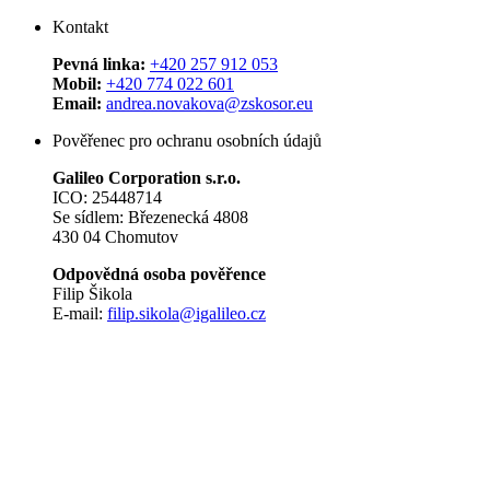
Kontakt
Pevná linka:
+420 257 912 053
Mobil:
+420 774 022 601
Email:
andrea.novakova@zskosor.eu
Pověřenec pro ochranu osobních údajů
Galileo Corporation s.r.o.
ICO: 25448714
Se sídlem: Březenecká 4808
430 04 Chomutov
Odpovědná osoba pověřence
Filip Šikola
E-mail:
filip.sikola@igalileo.cz