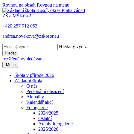
Rovnou na obsah
Rovnou na menu
ZŠ a MŠ
Kosoř
+420 257 912 053
andrea.novakova@zskosor.eu
Hledaný výraz
Hledat
rozšířené vyhledávání
Menu
Škola v přírodě 2026
Základní škola
O nás
Personální obsazení
Aktuality
Kalendář akcí
Fotogalerie
2024⁄2025
Ostatní
Archiv fotogalerie
2025⁄2026