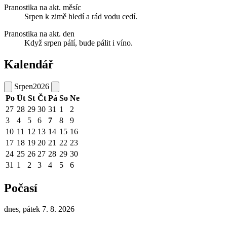
Pranostika na akt. měsíc
Srpen k zimě hledí a rád vodu cedí.
Pranostika na akt. den
Když srpen pálí, bude pálit i víno.
Kalendář
Srpen
2026
Po
Út
St
Čt
Pá
So
Ne
27
28
29
30
31
1
2
3
4
5
6
7
8
9
10
11
12
13
14
15
16
17
18
19
20
21
22
23
24
25
26
27
28
29
30
31
1
2
3
4
5
6
Počasí
dnes, pátek 7. 8. 2026