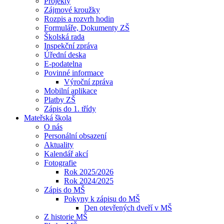
Projekty
Zájmové kroužky
Rozpis a rozvrh hodin
Formuláře, Dokumenty ZŠ
Školská rada
Inspekční zpráva
Úřední deska
E-podatelna
Povinné informace
Výroční zpráva
Mobilní aplikace
Platby ZŠ
Zápis do 1. třídy
Mateřská škola
O nás
Personální obsazení
Aktuality
Kalendář akcí
Fotografie
Rok 2025/2026
Rok 2024/2025
Zápis do MŠ
Pokyny k zápisu do MŠ
Den otevřených dveří v MŠ
Z historie MŠ