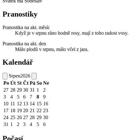
Svátek má
Soběslav
Pranostiky
Pranostika na akt. měsíc
Když je v srpnu ráno hodně rosy, mají z toho radost vosy.
Pranostika na akt. den
Málo plodů v srpnu, málo včel z jara.
Kalendář
Srpen
2026
Po
Út
St
Čt
Pá
So
Ne
27
28
29
30
31
1
2
3
4
5
6
7
8
9
10
11
12
13
14
15
16
17
18
19
20
21
22
23
24
25
26
27
28
29
30
31
1
2
3
4
5
6
Počasí