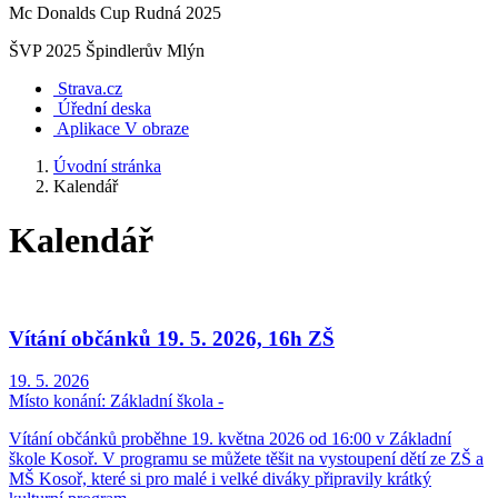
Mc Donalds Cup Rudná 2025
ŠVP 2025 Špindlerův Mlýn
Strava.cz
Úřední deska
Aplikace V obraze
Úvodní stránka
Kalendář
Kalendář
Vítání občánků 19. 5. 2026, 16h ZŠ
19. 5. 2026
Místo konání:
Základní škola -
Vítání občánků proběhne 19. května 2026 od 16:00 v Základní
škole Kosoř. V programu se můžete těšit na vystoupení dětí ze ZŠ a
MŠ Kosoř, které si pro malé i velké diváky připravily krátký