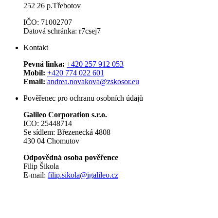
252 26 p.Třebotov
IČO: 71002707
Datová schránka: r7csej7
Kontakt
Pevná linka:
+420 257 912 053
Mobil:
+420 774 022 601
Email:
andrea.novakova@zskosor.eu
Pověřenec pro ochranu osobních údajů
Galileo Corporation s.r.o.
ICO: 25448714
Se sídlem: Březenecká 4808
430 04 Chomutov
Odpovědná osoba pověřence
Filip Šikola
E-mail:
filip.sikola@igalileo.cz