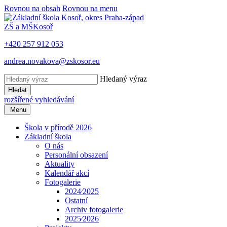
Rovnou na obsah
Rovnou na menu
ZŠ a MŠ
Kosoř
+420 257 912 053
andrea.novakova@zskosor.eu
Hledaný výraz
Hledat
rozšířené vyhledávání
Menu
Škola v přírodě 2026
Základní škola
O nás
Personální obsazení
Aktuality
Kalendář akcí
Fotogalerie
2024⁄2025
Ostatní
Archiv fotogalerie
2025⁄2026