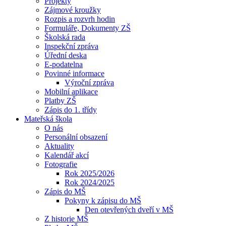
Projekty
Zájmové kroužky
Rozpis a rozvrh hodin
Formuláře, Dokumenty ZŠ
Školská rada
Inspekční zpráva
Úřední deska
E-podatelna
Povinné informace
Výroční zpráva
Mobilní aplikace
Platby ZŠ
Zápis do 1. třídy
Mateřská škola
O nás
Personální obsazení
Aktuality
Kalendář akcí
Fotografie
Rok 2025/2026
Rok 2024/2025
Zápis do MŠ
Pokyny k zápisu do MŠ
Den otevřených dveří v MŠ
Z historie MŠ